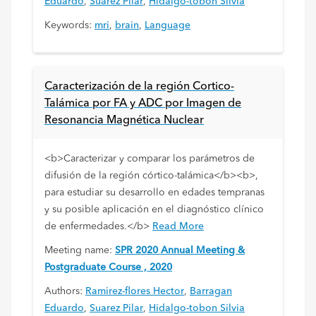
Eduardo
,
Suarez Pilar
,
Hidalgo-tobon Silvia
Keywords:
mri
,
brain
,
Language
Caracterización de la región Cortico-
Talámica por FA y ADC por Imagen de
Resonancia Magnética Nuclear
<b>Caracterizar y comparar los parámetros de
difusión de la región córtico-talámica</b><b>,
para estudiar su desarrollo en edades tempranas
y su posible aplicación en el diagnóstico clínico
de enfermedades.</b>
Read More
Meeting name:
SPR 2020 Annual Meeting &
Postgraduate Course , 2020
Authors:
Ramirez-flores Hector
,
Barragan
Eduardo
,
Suarez Pilar
,
Hidalgo-tobon Silvia